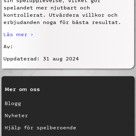
sin spelupplevelse, vilket gör
spelandet mer njutbart och
kontrollerat. Utvärdera villkor och
erbjudanden noga för bästa resultat.
Läs mer ›
Av:
Uppdaterad: 31 aug 2024
Mer om oss
Blogg
Nyheter
Hjälp för spelberoende