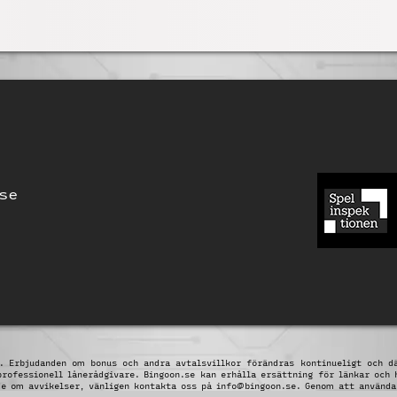
se
t. Erbjudanden om bonus och andra avtalsvillkor förändras kontinueligt och d
 professionell lånerådgivare. Bingoon.se kan erhålla ersättning för länkar och 
de om avvikelser, vänligen kontakta oss på
info@bingoon.se
. Genom att använd