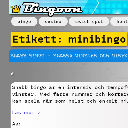
bingo
casino
swish spel
kont
Etikett:
minibingo
SNABB BINGO – SNABBA VINSTER OCH DIREK
Snabb bingo är en intensiv och tempof
vinster. Med färre nummer och kortare
kan spela när som helst och enkelt nj
Läs mer ›
Av: