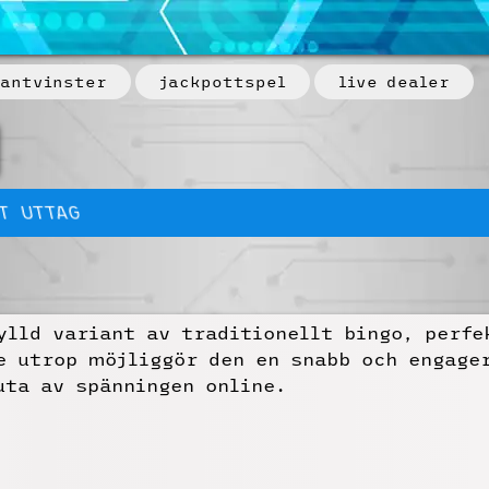
antvinster
jackpottspel
live dealer
T UTTAG
ylld variant av traditionellt bingo, perfe
 utrop möjliggör den en snabb och engager
uta av spänningen online.