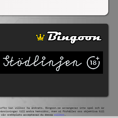
ärför kan villkor ha ändrats. Bingoon.se arrangerar inte spel och är
hänvisningar till andra hemsidor, men vi förhåller oss objektiva till
a vår webbplats accepterar du dessa
villkor
.