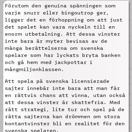
Förutom den genuina spänningen som
varje snurr eller bingoutrop ger,
ligger det en förhoppning om att just
det spelet kan vara nyckeln till en
enorm utbetalning. Att dessa vinster
inte bara är myter bevisas av de
många berättelserna om svenska
spelare som har lyckats bryta banken
och gå hem med jackpottar i
mångmiljonklassen.
Att spela på svenska licensierade
sajter innebär inte bara att man får
en rättvis chans att vinna, utan också
att dessa vinster är skattefria. Med
rätt strategi, lite tur och spel på de
rätta sajterna kan drömmen om stora
kontantvinster bli en realitet för den
svenska spelaren.