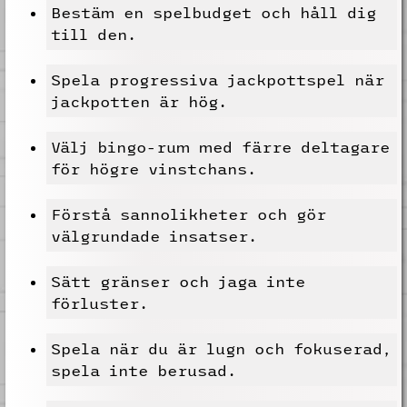
Bestäm en spelbudget och håll dig
till den.
Spela progressiva jackpottspel när
jackpotten är hög.
Välj bingo-rum med färre deltagare
för högre vinstchans.
Förstå sannolikheter och gör
välgrundade insatser.
Sätt gränser och jaga inte
förluster.
Spela när du är lugn och fokuserad,
spela inte berusad.