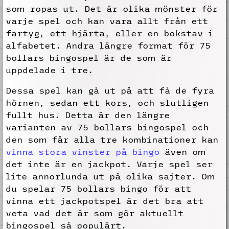
som ropas ut. Det är olika mönster för
varje spel och kan vara allt från ett
fartyg, ett hjärta, eller en bokstav i
alfabetet. Andra längre format för 75
bollars bingospel är de som är
uppdelade i tre.
Dessa spel kan gå ut på att få de fyra
hörnen, sedan ett kors, och slutligen
fullt hus. Detta är den längre
varianten av 75 bollars bingospel och
den som får alla tre kombinationer kan
vinna stora vinster på bingo
även om
det inte är en jackpot. Varje spel ser
lite annorlunda ut på olika sajter. Om
du spelar 75 bollars bingo för att
vinna ett jackpotspel är det bra att
veta vad det är som gör aktuellt
bingospel så populärt.