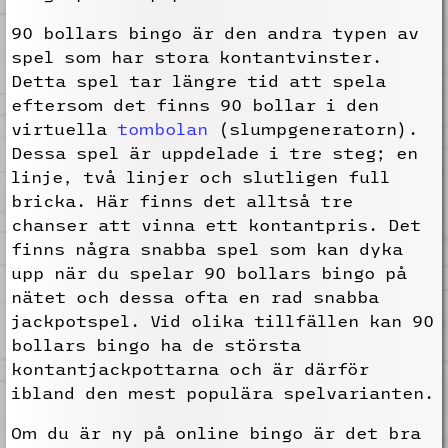
90 bollars bingo är den andra typen av
spel som har stora kontantvinster.
Detta spel tar längre tid att spela
eftersom det finns 90 bollar i den
virtuella
tombolan
(slumpgeneratorn).
Dessa spel är uppdelade i tre steg; en
linje, två linjer och slutligen full
bricka. Här finns det alltså tre
chanser att vinna ett kontantpris. Det
finns några snabba spel som kan dyka
upp när du spelar 90 bollars bingo på
nätet och dessa ofta en rad snabba
jackpotspel. Vid olika tillfällen kan 90
bollars bingo ha de största
kontantjackpottarna och är därför
ibland den mest populära spelvarianten.
Om du är ny på online bingo är det bra