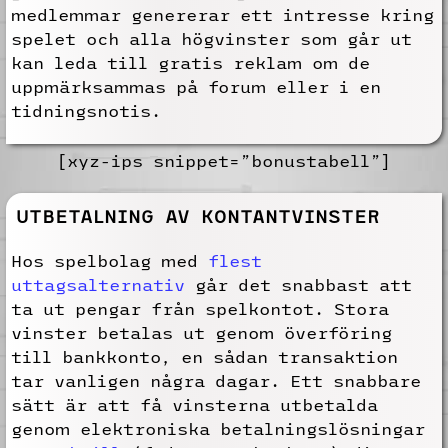
medlemmar genererar ett intresse kring
spelet och alla högvinster som går ut
kan leda till gratis reklam om de
uppmärksammas på forum eller i en
tidningsnotis.
[xyz-ips snippet=”bonustabell”]
UTBETALNING AV KONTANTVINSTER
Hos spelbolag med
flest
uttagsalternativ
går det snabbast att
ta ut pengar från spelkontot. Stora
vinster betalas ut genom överföring
till bankkonto, en sådan transaktion
tar vanligen några dagar. Ett snabbare
sätt är att få vinsterna utbetalda
genom elektroniska betalningslösningar