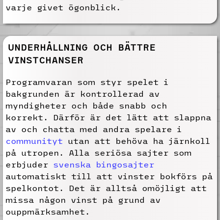
varje givet ögonblick.
UNDERHÅLLNING OCH BÄTTRE
VINSTCHANSER
Programvaran som styr spelet i
bakgrunden är kontrollerad av
myndigheter och både snabb och
korrekt. Därför är det lätt att slappna
av och chatta med andra spelare i
communityt
utan att behöva ha järnkoll
på utropen. Alla seriösa sajter som
erbjuder
svenska bingosajter
automatiskt till att vinster bokförs på
spelkontot. Det är alltså omöjligt att
missa någon vinst på grund av
ouppmärksamhet.