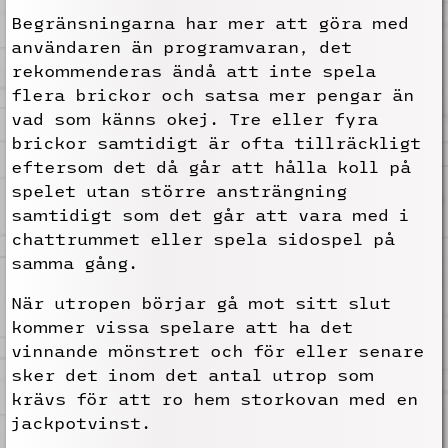
Begränsningarna har mer att göra med
användaren än programvaran, det
rekommenderas ändå att inte spela
flera brickor och satsa mer pengar än
vad som känns okej. Tre eller fyra
brickor samtidigt är ofta tillräckligt
eftersom det då går att hålla koll på
spelet utan större ansträngning
samtidigt som det går att vara med i
chattrummet eller spela sidospel på
samma gång.
När utropen börjar gå mot sitt slut
kommer vissa spelare att ha det
vinnande mönstret och för eller senare
sker det inom det antal utrop som
krävs för att ro hem storkovan med en
jackpotvinst.