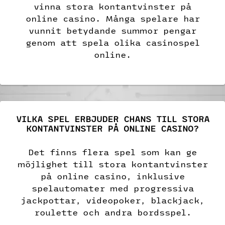
vinna stora kontantvinster på
online casino. Många spelare har
vunnit betydande summor pengar
genom att spela olika casinospel
online.
VILKA SPEL ERBJUDER CHANS TILL STORA
KONTANTVINSTER PÅ ONLINE CASINO?
Det finns flera spel som kan ge
möjlighet till stora kontantvinster
på online casino, inklusive
spelautomater med progressiva
jackpottar, videopoker, blackjack,
roulette och andra bordsspel.