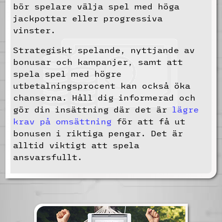
bör spelare välja spel med höga
jackpottar eller progressiva
vinster.
Strategiskt spelande, nyttjande av
bonusar och kampanjer, samt att
spela spel med högre
utbetalningsprocent kan också öka
chanserna. Håll dig informerad och
gör din insättning där det är
lägre
krav på omsättning
för att få ut
bonusen i riktiga pengar. Det är
alltid viktigt att spela
ansvarsfullt.