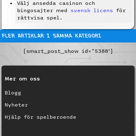
Välj ansedda casinon och
bingosajter med
svensk licens
för
rättvisa spel.
FLER ARTIKLAR I SAMMA KATEGORI
[smart_post_show id=”5388″]
Mer om oss
Blogg
Nyheter
Hjälp för spelberoende