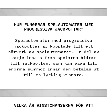
HUR FUNGERAR SPELAUTOMATER MED
PROGRESSIVA JACKPOTTAR?
Spelautomater med progressiva
jackpottar är kopplade till ett
nätverk av spelautomater. En del av
varje insats från spelarna bidrar
till jackpotten, som kan växa till
enorma summor innan den betalas ut
till en lycklig vinnare.
VILKA ÄR VINSTCHANSERNA FÖR ATT