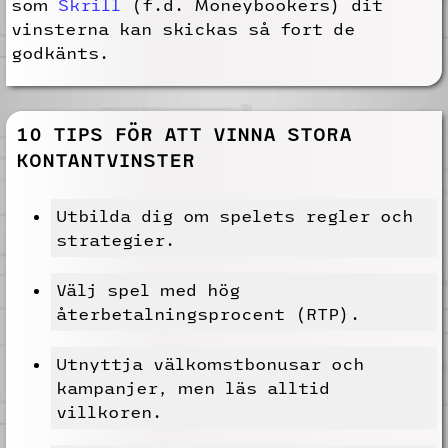
som
Skrill
(f.d. Moneybookers) dit
vinsterna kan skickas så fort de
godkänts.
10 TIPS FÖR ATT VINNA STORA
KONTANTVINSTER
Utbilda dig om spelets regler och
strategier.
Välj spel med hög
återbetalningsprocent (RTP).
Utnyttja välkomstbonusar och
kampanjer, men läs alltid
villkoren.