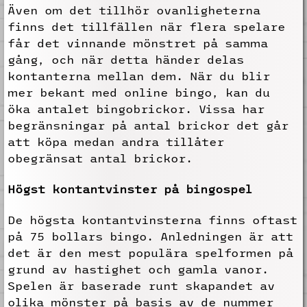
Även om det tillhör ovanligheterna
finns det tillfällen när flera spelare
får det vinnande mönstret på samma
gång, och när detta händer delas
kontanterna mellan dem. När du blir
mer bekant med online bingo, kan du
öka antalet bingobrickor. Vissa har
begränsningar på antal brickor det går
att köpa medan andra tillåter
obegränsat antal brickor.
Högst kontantvinster på bingospel
De högsta kontantvinsterna finns oftast
på 75 bollars bingo. Anledningen är att
det är den mest populära spelformen på
grund av hastighet och gamla vanor.
Spelen är baserade runt skapandet av
olika mönster på basis av de nummer