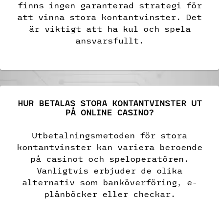
finns ingen garanterad strategi för
att vinna stora kontantvinster. Det
är viktigt att ha kul och spela
ansvarsfullt.
HUR BETALAS STORA KONTANTVINSTER UT
PÅ ONLINE CASINO?
Utbetalningsmetoden för stora
kontantvinster kan variera beroende
på casinot och speloperatören.
Vanligtvis erbjuder de olika
alternativ som banköverföring, e-
plånböcker eller checkar.