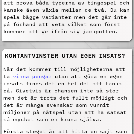
att prova båda typerna av bingospel och
kanske även växla mellan de två. Du kan
spela bägge varianter men det går inte
på förhand att veta vilket som först
kommer att ge ifrån sig jackpotten.
KONTANTVINSTER UTAN EGEN INSATS?
När det kommer till möjligheterna att
ta
vinna pengar
utan att göra en egen
insats finns det en hel del att tänka
på. Givetvis är chansen inte så stor
men det är trots det fullt möjligt och
det är många svenskar som vunnit
miljoner på nätspel utan att ha satsat
så mycket som en krona själva.
Första steget är att hitta en sajt som