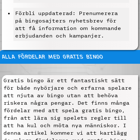
Förbli uppdaterad: Prenumerera
på bingosajters nyhetsbrev för
att få information om kommande
erbjudanden och kampanjer.
ALLA FÖRDELAR MED GRATIS BINGO
Gratis bingo är ett fantastiskt sätt
för både nybörjare och erfarna spelare
att njuta av bingo utan att behöva
riskera några pengar. Det finns många
fördelar med att spela gratis bingo,
från att lära sig spelets regler till
att ha kul och möta nya människor. I
denna artikel kommer vi att kartlägg