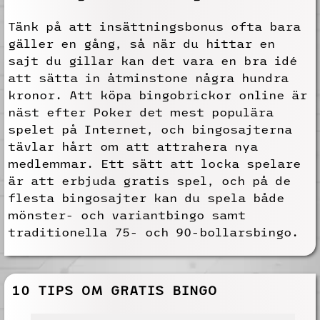
Tänk på att insättningsbonus ofta bara
gäller en gång, så när du hittar en
sajt du gillar kan det vara en bra idé
att sätta in åtminstone några hundra
kronor. Att köpa bingobrickor online är
näst efter Poker det mest populära
spelet på Internet, och bingosajterna
tävlar hårt om att attrahera nya
medlemmar. Ett sätt att locka spelare
är att erbjuda gratis spel, och på de
flesta bingosajter kan du spela både
mönster- och variantbingo samt
traditionella 75- och 90-bollarsbingo.
10 TIPS OM GRATIS BINGO