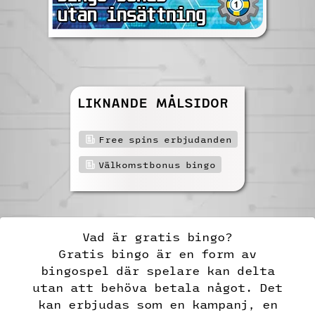
LIKNANDE MÅLSIDOR
Free spins erbjudanden
Välkomstbonus bingo
Vad är gratis bingo?
Gratis bingo är en form av
bingospel där spelare kan delta
utan att behöva betala något. Det
kan erbjudas som en kampanj, en