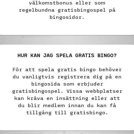
välkomstbonus eller som
regelbundna gratisbingospel på
bingosidor.
HUR KAN JAG SPELA GRATIS BINGO?
För att spela gratis bingo behöver
du vanligtvis registrera dig på en
bingosida som erbjuder
gratisbingospel. Vissa webbplatser
kan kräva en insättning eller att
du blir medlem innan du kan få
tillgång till gratisbingo.