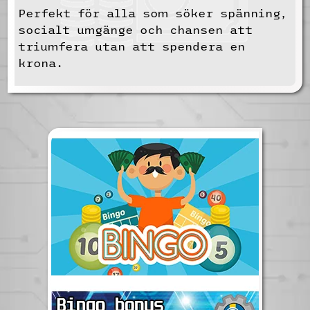
Perfekt för alla som söker spänning,
socialt umgänge och chansen att
triumfera utan att spendera en
krona.