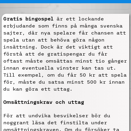
Gratis bingospel
är ett lockande
erbjudande som finns på många svenska
sajter, där nya spelare får chansen att
spela utan att behöva göra någon
insättning. Dock är det viktigt att
förstå att de gratispengar du får
oftast måste omsättas minst tio gånger
innan eventuella vinster kan tas ut.
Till exempel, om du får 50 kr att spela
för, måste du satsa minst 500 kr innan
du kan göra ett uttag.
Omsättningskrav och uttag
För att undvika besvikelser bör du
noggrant läsa det finstilta under
omsättningskraven. Om du försöker ta