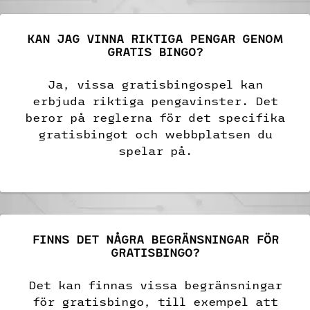
KAN JAG VINNA RIKTIGA PENGAR GENOM
GRATIS BINGO?
Ja, vissa gratisbingospel kan
erbjuda riktiga pengavinster. Det
beror på reglerna för det specifika
gratisbingot och webbplatsen du
spelar på.
FINNS DET NÅGRA BEGRÄNSNINGAR FÖR
GRATISBINGO?
Det kan finnas vissa begränsningar
för gratisbingo, till exempel att