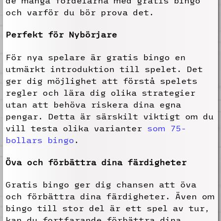
de många fördelarna med gratis bingo
och varför du bör prova det.
Perfekt för Nybörjare
För nya spelare är gratis bingo en
utmärkt introduktion till spelet. Det
ger dig möjlighet att förstå spelets
regler och lära dig olika strategier
utan att behöva riskera dina egna
pengar. Detta är särskilt viktigt om du
vill testa olika varianter
som 75-
bollars bingo
.
Öva och förbättra dina färdigheter
Gratis bingo ger dig chansen att öva
och förbättra dina färdigheter. Även om
bingo till stor del är ett spel av tur,
kan du fortfarande förbättra dina