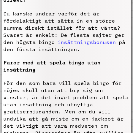
Du kanske undrar varför det är
fördelaktigt att sätta in en större
summa direkt istället för att vänta?
Svaret är enkelt: De flesta sajter ger
den högsta bingo
insättningsbonusen
på
den första insättningen.
Faror med att spela bingo utan
insättning
För den som bara vill spela bingo för
nöjes skull utan att bry sig om
vinster, är det inget problem att spela
utan insättning och utnyttja
gratiserbjudanden. Men om du vill
undvika att gå miste om en jackpot är
det viktigt att vara medveten om
riskerna. Bingosajter är ofta ovilliga