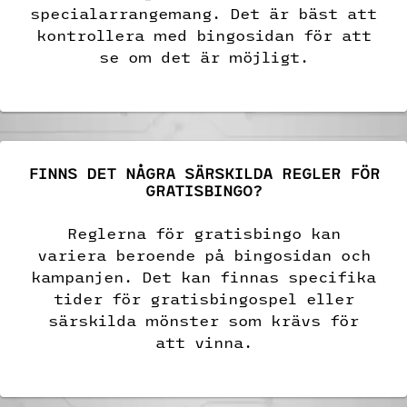
specialarrangemang. Det är bäst att
kontrollera med bingosidan för att
se om det är möjligt.
FINNS DET NÅGRA SÄRSKILDA REGLER FÖR
GRATISBINGO?
Reglerna för gratisbingo kan
variera beroende på bingosidan och
kampanjen. Det kan finnas specifika
tider för gratisbingospel eller
särskilda mönster som krävs för
att vinna.