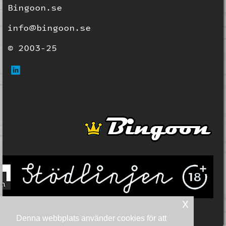
Bingoon.se
info@bingoon.se
© 2003-25
x
Denna webbplats använder cookies för att