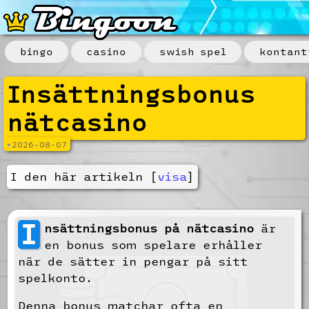
bingo
casino
swish spel
kontant
Insättningsbonus
nätcasino
2026-08-07
I den här artikeln
[
visa
]
I
nsättningsbonus på nätcasino
är
en bonus som spelare erhåller
när de sätter in pengar på sitt
spelkonto.
Denna bonus matchar ofta en