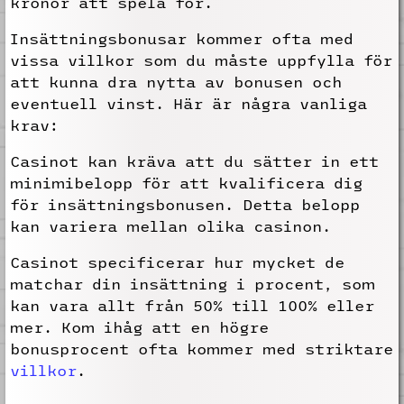
kronor att spela för.
Insättningsbonusar kommer ofta med
vissa villkor som du måste uppfylla för
att kunna dra nytta av bonusen och
eventuell vinst. Här är några vanliga
krav:
Casinot kan kräva att du sätter in ett
minimibelopp för att kvalificera dig
för insättningsbonusen. Detta belopp
kan variera mellan olika casinon.
Casinot specificerar hur mycket de
matchar din insättning i procent, som
kan vara allt från 50% till 100% eller
mer. Kom ihåg att en högre
bonusprocent ofta kommer med striktare
villkor
.