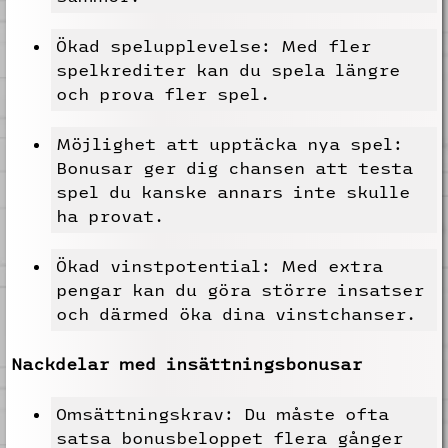
Ökad spelupplevelse: Med fler
spelkrediter kan du spela längre
och prova fler spel.
Möjlighet att upptäcka nya spel:
Bonusar ger dig chansen att testa
spel du kanske annars inte skulle
ha provat.
Ökad vinstpotential: Med extra
pengar kan du göra större insatser
och därmed öka dina vinstchanser.
Nackdelar med insättningsbonusar
Omsättningskrav: Du måste ofta
satsa bonusbeloppet flera gånger