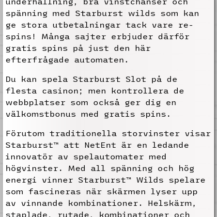
underhållning, bra vinstchanser och
spänning med Starburst wilds som kan
ge stora utbetalningar tack vare re-
spins! Många sajter erbjuder därför
gratis spins på just den här
efterfrågade automaten.
Du kan spela Starburst Slot på de
flesta casinon; men kontrollera de
webbplatser som också ger dig en
välkomstbonus med gratis spins.
Förutom traditionella storvinster visar
Starburst™ att NetEnt är en ledande
innovatör av spelautomater med
högvinster. Med all spänning och hög
energi vinner Starburst™ Wilds spelare
som fascineras när skärmen lyser upp
av vinnande kombinationer. Helskärm,
staplade, rutade, kombinationer och