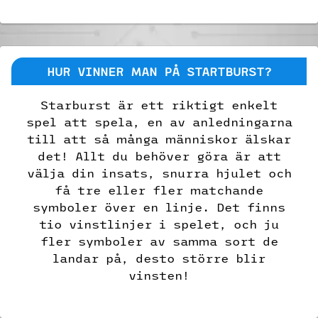
HUR VINNER MAN PÅ STARTBURST?
Starburst är ett riktigt enkelt
spel att spela, en av anledningarna
till att så många människor älskar
det! Allt du behöver göra är att
välja din insats, snurra hjulet och
få tre eller fler matchande
symboler över en linje. Det finns
tio vinstlinjer i spelet, och ju
fler symboler av samma sort de
landar på, desto större blir
vinsten!