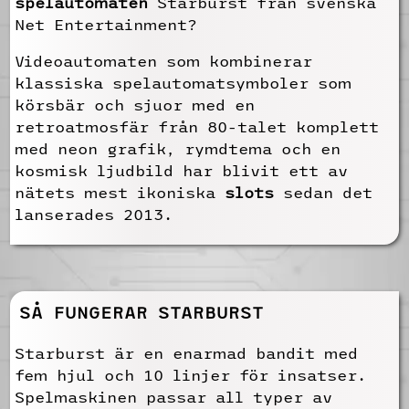
spelautomaten
Starburst från svenska
Net Entertainment?
Videoautomaten som kombinerar
klassiska spelautomatsymboler som
körsbär och sjuor med en
retroatmosfär från 80-talet komplett
med neon grafik, rymdtema och en
kosmisk ljudbild har blivit ett av
nätets mest ikoniska
slots
sedan det
lanserades 2013.
SÅ FUNGERAR STARBURST
Starburst är en enarmad bandit med
fem hjul och 10 linjer för insatser.
Spelmaskinen passar all typer av