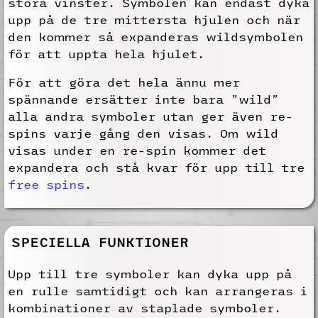
stora vinster. Symbolen kan endast dyka
upp på de tre mittersta hjulen och när
den kommer så expanderas wildsymbolen
för att uppta hela hjulet.
För att göra det hela ännu mer
spännande ersätter inte bara ”wild”
alla andra symboler utan ger även re-
spins varje gång den visas. Om wild
visas under en re-spin kommer det
expandera och stå kvar för upp till tre
free spins
.
SPECIELLA FUNKTIONER
Upp till tre symboler kan dyka upp på
en rulle samtidigt och kan arrangeras i
kombinationer av staplade symboler.