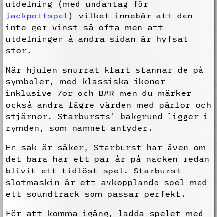
utdelning (med undantag för
jackpottspel
) vilket innebär att den
inte ger vinst så ofta men att
utdelningen å andra sidan är hyfsat
stor.
När hjulen snurrat klart stannar de på
symboler, med klassiska ikoner
inklusive 7or och BAR men du märker
också andra lägre värden med pärlor och
stjärnor. Starbursts’ bakgrund ligger i
rymden, som namnet antyder.
En sak är säker, Starburst har även om
det bara har ett par år på nacken redan
blivit ett tidlöst spel. Starburst
slotmaskin är ett avkopplande spel med
ett soundtrack som passar perfekt.
För att komma igång, ladda spelet med