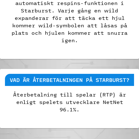
automatiskt respins-funktionen i
Starburst. Varje gång en wild
expanderar för att täcka ett hjul
kommer wild-symbolen att låsas på
plats och hjulen kommer att snurra
igen.
VAD ÄR ÅTERBETALNINGEN PÅ STARBURST?
Återbetalning till spelar (RTP) är
enligt spelets utvecklare NetNet
96.1%.