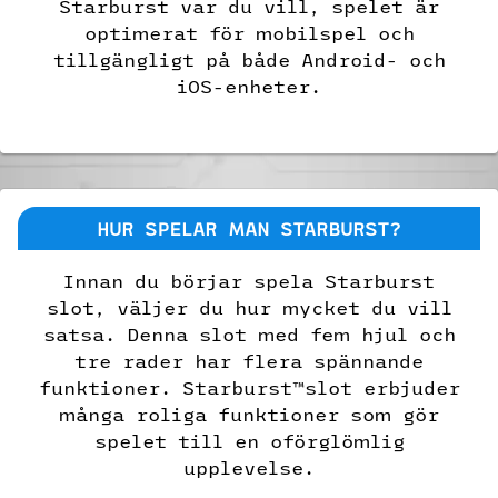
Starburst var du vill, spelet är
optimerat för mobilspel och
tillgängligt på både Android- och
iOS-enheter.
HUR SPELAR MAN STARBURST?
Innan du börjar spela Starburst
slot, väljer du hur mycket du vill
satsa. Denna slot med fem hjul och
tre rader har flera spännande
funktioner. Starburst™slot erbjuder
många roliga funktioner som gör
spelet till en oförglömlig
upplevelse.