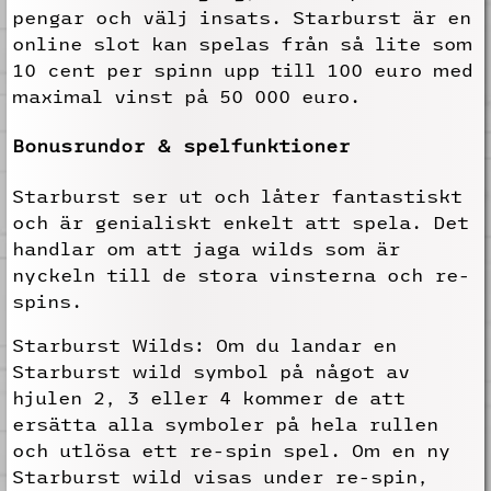
pengar och välj insats. Starburst är en
online slot kan spelas från så lite som
10 cent per spinn upp till 100 euro med
maximal vinst på 50 000 euro.
Bonusrundor & spelfunktioner
Starburst ser ut och låter fantastiskt
och är genialiskt enkelt att spela. Det
handlar om att jaga wilds som är
nyckeln till de stora vinsterna och re-
spins.
Starburst Wilds: Om du landar en
Starburst wild symbol på något av
hjulen 2, 3 eller 4 kommer de att
ersätta alla symboler på hela rullen
och utlösa ett re-spin spel. Om en ny
Starburst wild visas under re-spin,