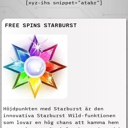
[xyz-ihs snippet=”atabr”]
FREE SPINS STARBURST
Höjdpunkten med Starburst är den
innovativa Starburst Wild-funktionen
som lovar en hög chans att kamma hem