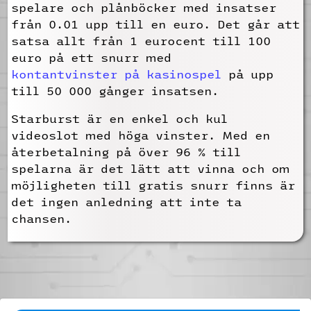
spelare och plånböcker med insatser
från 0.01 upp till en euro. Det går att
satsa allt från 1 eurocent till 100
euro på ett snurr med
kontantvinster på kasinospel
på upp
till 50 000 gånger insatsen.
Starburst är en enkel och kul
videoslot med höga vinster. Med en
återbetalning på över 96 % till
spelarna är det lätt att vinna och om
möjligheten till gratis snurr finns är
det ingen anledning att inte ta
chansen.