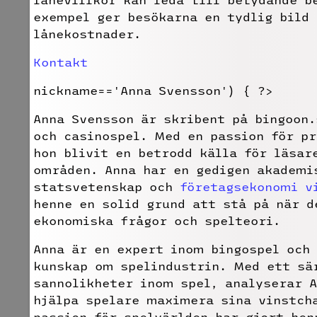
exempel ger besökarna en tydlig bild
lånekostnader.
Kontakt
nickname=='Anna Svensson') { ?>
Anna Svensson är skribent på bingoon.
och casinospel. Med en passion för pr
hon blivit en betrodd källa för läsar
områden. Anna har en gedigen akademi
statsvetenskap och
företagsekonomi v
henne en solid grund att stå på när d
ekonomiska frågor och spelteori.
Anna är en expert inom bingospel och
kunskap om spelindustrin. Med ett sä
sannolikheter inom spel, analyserar A
hjälpa spelare maximera sina vinstch
passion för spelvärlden har gjort hen