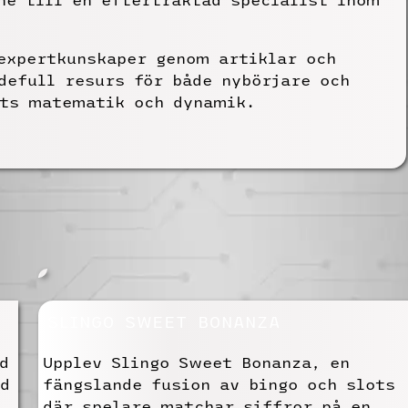
 expertkunskaper genom artiklar och
defull resurs för både nybörjare och
ets matematik och dynamik.
SLINGO SWEET BONANZA
d
Upplev Slingo Sweet Bonanza, en
id
fängslande fusion av bingo och slots
.
där spelare matchar siffror på en