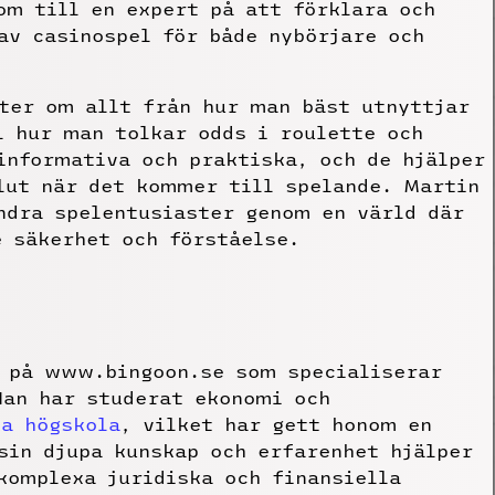
om till en expert på att förklara och
av casinospel för både nybörjare och
kter om allt från hur man bäst utnyttjar
l hur man tolkar odds i roulette och
informativa och praktiska, och de hjälper
lut när det kommer till spelande. Martin
ndra spelentusiaster genom en värld där
e säkerhet och förståelse.
e på www.bingoon.se som specialiserar
Han har studerat ekonomi och
a högskola
, vilket har gett honom en
sin djupa kunskap och erfarenhet hjälper
komplexa juridiska och finansiella