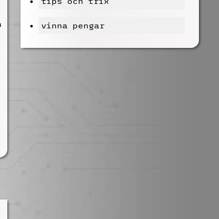
tips och trix
h
vinna pengar