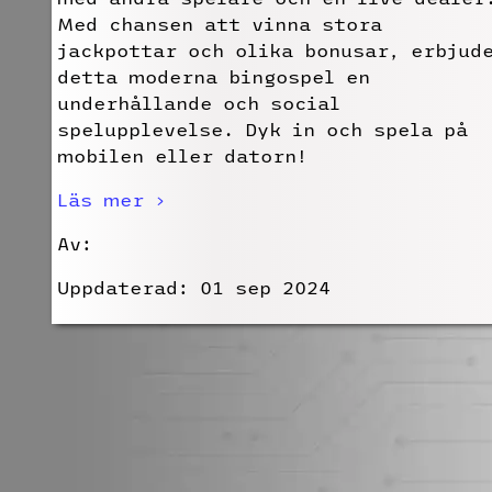
Med chansen att vinna stora
jackpottar och olika bonusar, erbjud
detta moderna bingospel en
underhållande och social
spelupplevelse. Dyk in och spela på
mobilen eller datorn!
Läs mer ›
Av:
Uppdaterad: 01 sep 2024