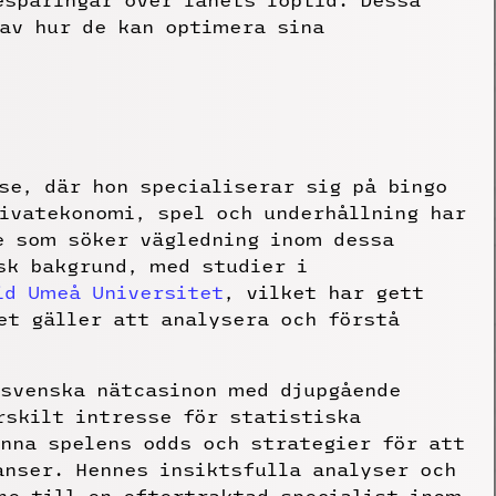
 av hur de kan optimera sina
se, där hon specialiserar sig på bingo
ivatekonomi, spel och underhållning har
e som söker vägledning inom dessa
sk bakgrund, med studier i
id Umeå Universitet
, vilket har gett
et gäller att analysera och förstå
 svenska nätcasinon med djupgående
rskilt intresse för statistiska
nna spelens odds och strategier för att
anser. Hennes insiktsfulla analyser och
ne till en eftertraktad specialist inom