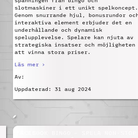
spänningen från bingo och
slotmaskiner i ett unikt spelkoncept.
Genom snurrande hjul, bonusrundor oc
interaktiva element erbjuder det en
underhållande och dynamisk
spelupplevelse. Spelare kan njuta av
strategiska insatser och möjligheten
att vinna stora priser.
Läs mer ›
Av:
Uppdaterad: 31 aug 2024
FACEBOOK BINGO – SPELA NON-STOP