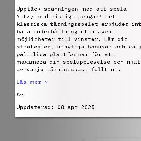
Upptäck spänningen med att spela
Yatzy med riktiga pengar! Det
klassiska tärningsspelet erbjuder in
bara underhållning utan även
möjligheter till vinster. Lär dig
strategier, utnyttja bonusar och väl
pålitliga plattformar för att
maximera din spelupplevelse och njut
av varje tärningskast fullt ut.
Läs mer ›
Av:
Uppdaterad: 08 apr 2025