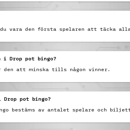
 du vara den första spelaren att täcka all
 i Drop pot bingo?
r den att minska tills någon vinner.
i Drop pot bingo?
ngo bestäms av antalet spelare och biljet