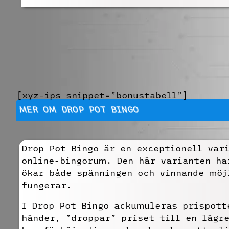
[xyz-ips snippet=”bonustabell”]
MER OM DROP POT BINGO
Drop Pot Bingo är en exceptionell var
online-bingorum. Den här varianten ha
ökar både spänningen och vinnande mö
fungerar.
I Drop Pot Bingo ackumuleras prispott
händer, ”droppar” priset till en lägr