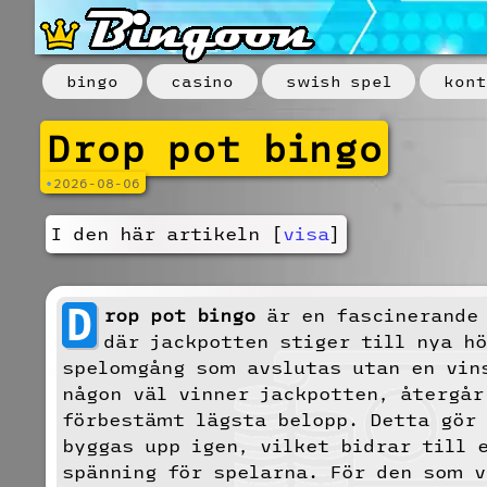
bingo
casino
swish spel
kont
Drop pot bingo
2026-08-06
I den här artikeln
[
visa
]
D
rop pot bingo
är en fascinerande 
där jackpotten stiger till nya hö
spelomgång som avslutas utan en vin
någon väl vinner jackpotten, återgår
förbestämt lägsta belopp. Detta gör 
byggas upp igen, vilket bidrar till 
spänning för spelarna. För den som 