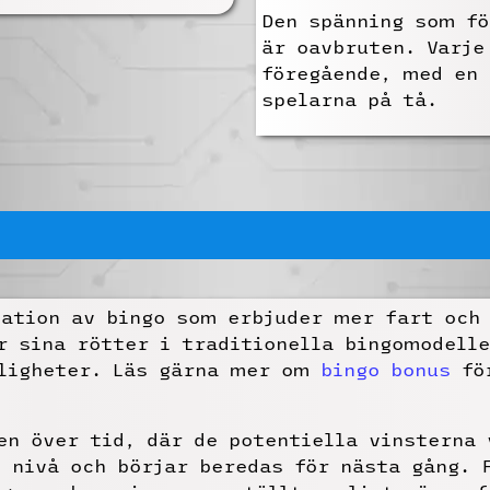
Den spänning som fö
är oavbruten. Varje
föregående, med en 
spelarna på tå.
iation av bingo som erbjuder mer fart och 
r sina rötter i traditionella bingomodell
jligheter. Läs gärna mer om
bingo bonus
för
en över tid, där de potentiella vinsterna 
e nivå och börjar beredas för nästa gång. 