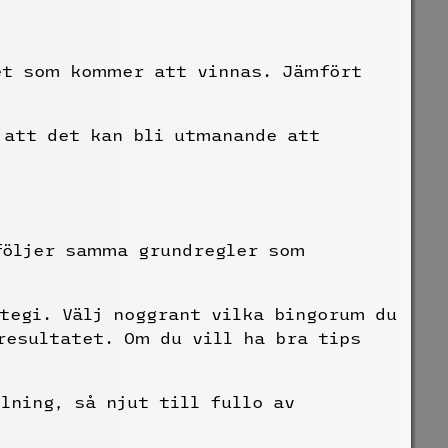
ket som kommer att vinnas. Jämfört
 att det kan bli utmanande att
 följer samma grundregler som
tegi. Välj noggrant vilka bingorum du
resultatet. Om du vill ha bra tips
lning, så njut till fullo av