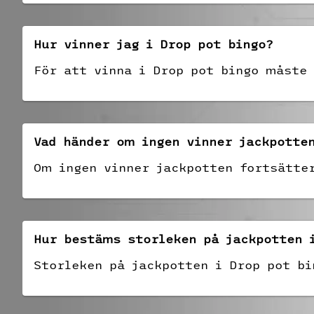
Hur vinner jag i Drop pot bingo?
För att vinna i Drop pot bingo måste
Vad händer om ingen vinner jackpotten
Om ingen vinner jackpotten fortsätte
Hur bestäms storleken på jackpotten 
Storleken på jackpotten i Drop pot bi