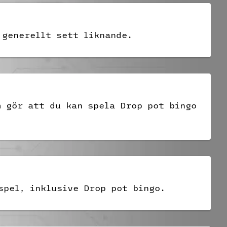
 generellt sett liknande.
 gör att du kan spela Drop pot bingo
spel, inklusive Drop pot bingo.