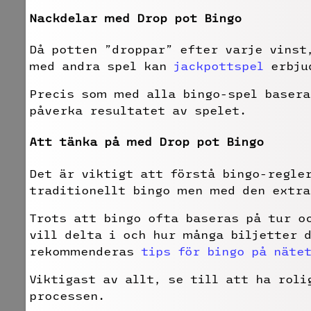
Nackdelar med Drop pot Bingo
Då potten ”droppar” efter varje vinst
med andra spel kan
jackpottspel
erbjud
Precis som med alla bingo-spel basera
påverka resultatet av spelet.
Att tänka på med Drop pot Bingo
Det är viktigt att förstå bingo-regle
traditionellt bingo men med den extra
Trots att bingo ofta baseras på tur o
vill delta i och hur många biljetter 
rekommenderas
tips för bingo på näte
Viktigast av allt, se till att ha roli
processen.