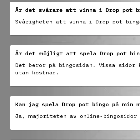
Är det svårare att vinna i Drop pot 
Svårigheten att vinna i Drop pot bing
Är det möjligt att spela Drop pot bin
Det beror på bingosidan. Vissa sidor
utan kostnad.
Kan jag spela Drop pot bingo på min 
Ja, majoriteten av online-bingosidor 