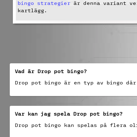
bingo strategier
är denna variant ve
kartlägg.
Vad är Drop pot bingo?
Drop pot bingo är en typ av bingo där
Var kan jag spela Drop pot bingo?
Drop pot bingo kan spelas på flera o