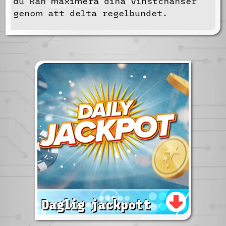
du kan maximera dina vinstchanser
genom att delta regelbundet.