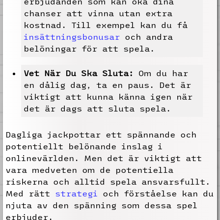
erbjudanden som kan öka dina
chanser att vinna utan extra
kostnad. Till exempel kan du få
insättningsbonusar
och andra
belöningar för att spela.
Vet När Du Ska Sluta:
Om du har
en dålig dag, ta en paus. Det är
viktigt att kunna känna igen när
det är dags att sluta spela.
Dagliga jackpottar ett spännande och
potentiellt belönande inslag i
onlinevärlden. Men det är viktigt att
vara medveten om de potentiella
riskerna och alltid spela ansvarsfullt.
Med rätt
strategi
och förståelse kan du
njuta av den spänning som dessa spel
erbjuder.