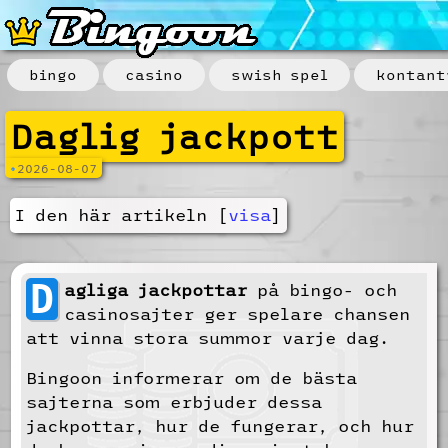
bingo
casino
swish spel
kontant
Daglig jackpott
2026-08-07
I den här artikeln
[
visa
]
D
agliga jackpottar
på bingo- och
casinosajter ger spelare chansen
att vinna stora summor varje dag.
Bingoon informerar om de bästa
sajterna som erbjuder dessa
jackpottar, hur de fungerar, och hur