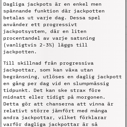
Dagliga jackpots är en enkel men
spännande funktion där jackpotten
betalas ut varje dag. Dessa spel
använder ett progressivt
jackpotsystem, där en liten
procentandel av varje satsning
(vanligtvis 2-3%) läggs till
jackpotten.
Till skillnad från progressiva
jackpottar, som kan växa utan
begränsning, utlöses en daglig jackpott
en gång per dag vid en slumpmässig
tidpunkt. Det kan ske strax före
midnatt eller tidigt på morgonen.
Detta gör att chanserna att vinna är
relativt större jämfört med många
andra jackpottar, vilket förklarar
varför dagliga jackpottar är så