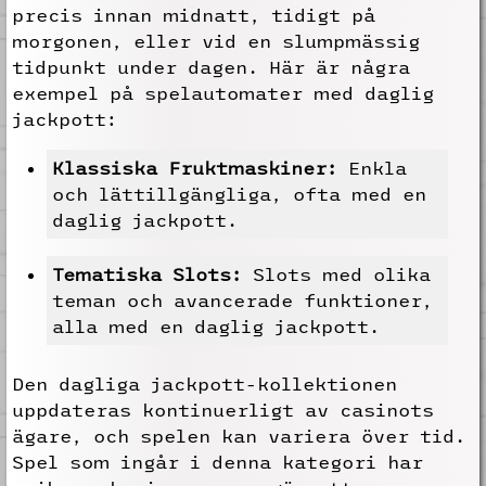
precis innan midnatt, tidigt på
morgonen, eller vid en slumpmässig
tidpunkt under dagen. Här är några
exempel på spelautomater med daglig
jackpott:
Klassiska Fruktmaskiner:
Enkla
och lättillgängliga, ofta med en
daglig jackpott.
Tematiska Slots:
Slots med olika
teman och avancerade funktioner,
alla med en daglig jackpott.
Den dagliga jackpott-kollektionen
uppdateras kontinuerligt av casinots
ägare, och spelen kan variera över tid.
Spel som ingår i denna kategori har