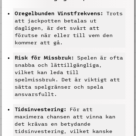
Oregelbunden Vinstfrekvens:
Trots
att jackpotten betalas ut
dagligen, är det svårt att
förutse när eller till vem den
kommer att gå.
Risk för Missbruk:
Spelen är ofta
snabba och lättillgängliga,
vilket kan leda till
spelmissbruk. Det är viktigt att
sätta spelgränser och spela
ansvarsfullt.
Tidsinvestering:
För att
maximera chansen att vinna kan
det krävas en betydande
tidsinvestering, vilket kanske