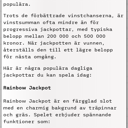
populära.
Trots de förbättrade vinstchanserna, är
vinstsumman ofta mindre än för
progressiva jackpottar, med typiska
belopp mellan 200 000 och 500 000
kronor. När jackpotten är vunnen,
återställs den till ett lägre belopp
för nästa omgång.
Här är några populära dagliga
jackpottar du kan spela idag:
Rainbow Jackpot
Rainbow Jackpot är en färgglad slot
med en charmig bakgrund av träpinnar
och gräs. Spelet erbjuder spännande
funktioner som: