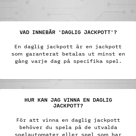
VAD INNEBÄR 'DAGLIG JACKPOTT'?
En daglig jackpott är en jackpott
som garanterat betalas ut minst en
gång varje dag på specifika spel.
HUR KAN JAG VINNA EN DAGLIG
JACKPOTT?
För att vinna en daglig jackpott
behöver du spela på de utvalda
spelautomater eller spel som har