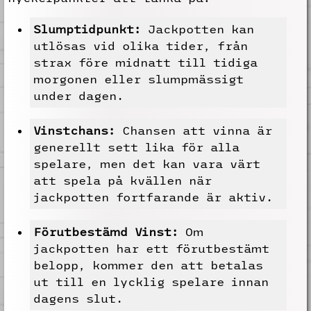
Slumptidpunkt:
Jackpotten kan
utlösas vid olika tider, från
strax före midnatt till tidiga
morgonen eller slumpmässigt
under dagen.
Vinstchans:
Chansen att vinna är
generellt sett lika för alla
spelare, men det kan vara värt
att spela på kvällen när
jackpotten fortfarande är aktiv.
Förutbestämd Vinst:
Om
jackpotten har ett förutbestämt
belopp, kommer den att betalas
ut till en lycklig spelare innan
dagens slut.