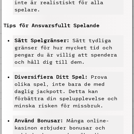
inte är realistiskt för alla
spelare.
Tips för Ansvarsfullt Spelande
Sätt Spelgränser:
Sätt tydliga
gränser för hur mycket tid och
pengar du är villig att spendera
och håll dig till dem.
Diversifiera Ditt Spel:
Prova
olika spel, inte bara de med
daglig jackpott. Detta kan
förbättra din spelupplevelse och
minska risken för missbruk.
Använd Bonusar:
Många online-
kasinon erbjuder bonusar och