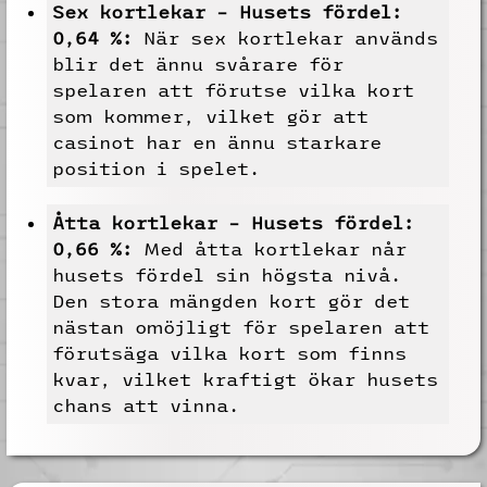
Sex kortlekar – Husets fördel:
0,64 %:
När sex kortlekar används
blir det ännu svårare för
spelaren att förutse vilka kort
som kommer, vilket gör att
casinot har en ännu starkare
position i spelet.
Åtta kortlekar – Husets fördel:
0,66 %:
Med åtta kortlekar når
husets fördel sin högsta nivå.
Den stora mängden kort gör det
nästan omöjligt för spelaren att
förutsäga vilka kort som finns
kvar, vilket kraftigt ökar husets
chans att vinna.