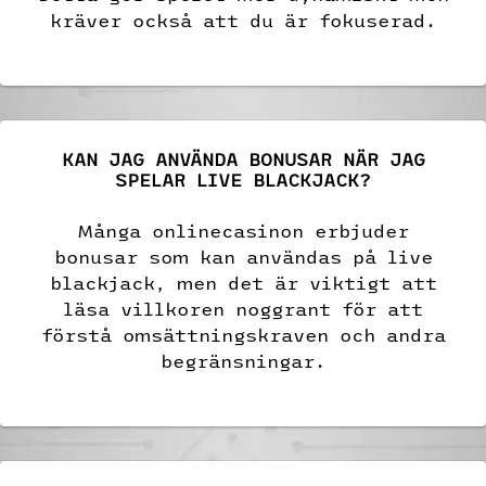
kräver också att du är fokuserad.
KAN JAG ANVÄNDA BONUSAR NÄR JAG
SPELAR LIVE BLACKJACK?
Många onlinecasinon erbjuder
bonusar som kan användas på live
blackjack, men det är viktigt att
läsa villkoren noggrant för att
förstå omsättningskraven och andra
begränsningar.