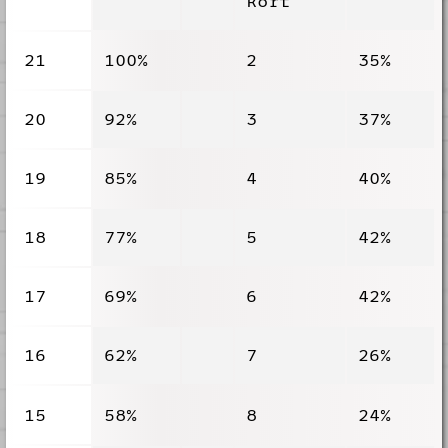
kort
21
100%
2
35%
20
92%
3
37%
19
85%
4
40%
18
77%
5
42%
17
69%
6
42%
16
62%
7
26%
15
58%
8
24%