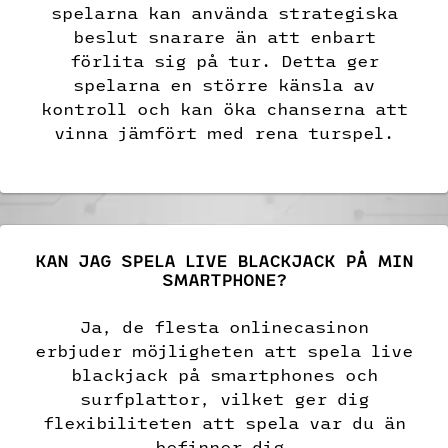
spelarna kan använda strategiska
beslut snarare än att enbart
förlita sig på tur. Detta ger
spelarna en större känsla av
kontroll och kan öka chanserna att
vinna jämfört med rena turspel.
KAN JAG SPELA LIVE BLACKJACK PÅ MIN
SMARTPHONE?
Ja, de flesta onlinecasinon
erbjuder möjligheten att spela live
blackjack på smartphones och
surfplattor, vilket ger dig
flexibiliteten att spela var du än
befinner dig.