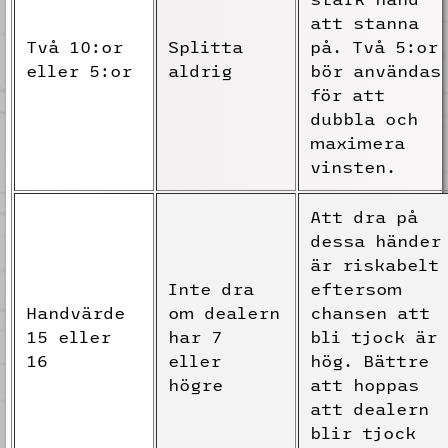
att stanna
Två 10:or
Splitta
på. Två 5:or
eller 5:or
aldrig
bör användas
för att
dubbla och
maximera
vinsten.
Att dra på
dessa händer
är riskabelt
Inte dra
eftersom
Handvärde
om dealern
chansen att
15 eller
har 7
bli tjock är
16
eller
hög. Bättre
högre
att hoppas
att dealern
blir tjock