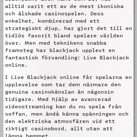
alltid varit ett av de mest ikoniska
och älskade casinospelen. Dess
enkelhet, kombinerad med ett
strategiskt djup, har gjort det till en
tidlös favorit bland spelare världen
över. Men med teknikens snabba
framsteg har blackjack upplevt en
fantastisk förvandling: Live Blackjack
online.
I Live Blackjack online får spelarna en
upplevelse som tar dem närmare den
genuina casinokänslan än någonsin
tidigare. Med hjälp av avancerad
videostreaming kan du nu spela från
soffan, men ändå känna spänningen och
den elektriska atmosfären vid ett
riktigt casinobord, allt utan att
lämna hemmet.