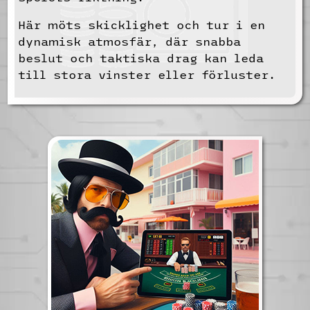
Här möts skicklighet och tur i en
dynamisk atmosfär, där snabba
beslut och taktiska drag kan leda
till stora vinster eller förluster.