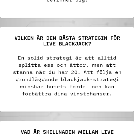
VILKEN ÄR DEN BÄSTA STRATEGIN FÖR
LIVE BLACKJACK?
En solid strategi är att alltid
splitta ess och åttor, men att
stanna när du har 20. Att följa en
grundläggande blackjack-strategi
minskar husets fördel och kan
förbättra dina vinstchanser.
VAD ÄR SKILLNADEN MELLAN LIVE