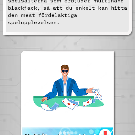
spelsajterna som erbjuder multihand
blackjack, så att du enkelt kan hitta
den mest fördelaktiga
spelupplevelsen.