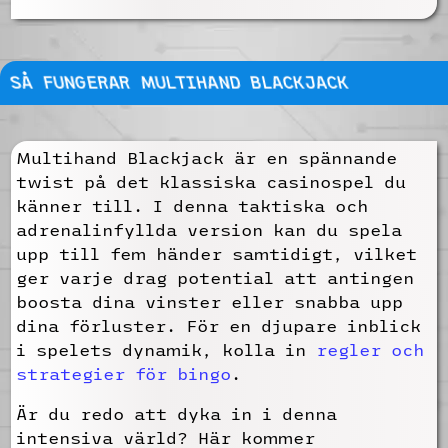
SÅ FUNGERAR MULTIHAND BLACKJACK
Multihand Blackjack är en spännande
twist på det klassiska casinospel du
känner till. I denna taktiska och
adrenalinfyllda version kan du spela
upp till fem händer samtidigt, vilket
ger varje drag potential att antingen
boosta dina vinster eller snabba upp
dina förluster. För en djupare inblick
i spelets dynamik, kolla in
regler och
strategier för bingo
.
Är du redo att dyka in i denna
intensiva värld? Här kommer