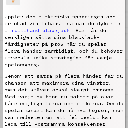
Upplev den elektriska spänningen och
de ökad vinstchanserna när du dyker in
i
multihand blackjack
! Här får du
verkligen sätta dina blackjack-
färdigheter på prov när du spelar
flera händer samtidigt, och du behöver
utveckla unika strategier för varje
spelomgång.
Genom att satsa på flera händer får du
chansen att maximera dina vinster,
men det kräver också skarpt omdöme.
Med varje ny hand du satsar på ökar
både möjligheterna och riskerna. Om du
spelar smart kan du nå nya höjder, men
var medveten om att fel beslut kan
leda till kostsamma konsekvenser.