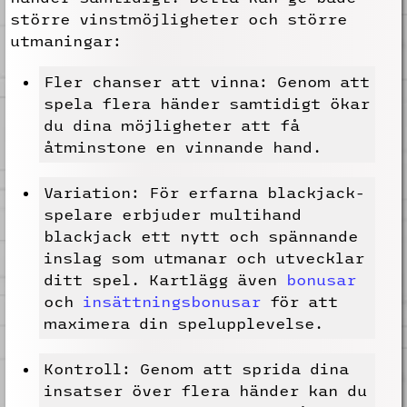
större vinstmöjligheter och större
utmaningar:
Fler chanser att vinna: Genom att
spela flera händer samtidigt ökar
du dina möjligheter att få
åtminstone en vinnande hand.
Variation: För erfarna blackjack-
spelare erbjuder multihand
blackjack ett nytt och spännande
inslag som utmanar och utvecklar
ditt spel. Kartlägg även
bonusar
och
insättningsbonusar
för att
maximera din spelupplevelse.
Kontroll: Genom att sprida dina
insatser över flera händer kan du