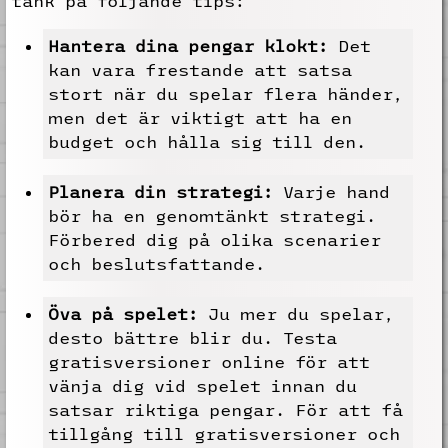
tänk på följande tips:
Hantera dina pengar klokt:
Det
kan vara frestande att satsa
stort när du spelar flera händer,
men det är viktigt att ha en
budget och hålla sig till den.
Planera din strategi:
Varje hand
bör ha en genomtänkt strategi.
Förbered dig på olika scenarier
och beslutsfattande.
Öva på spelet:
Ju mer du spelar,
desto bättre blir du. Testa
gratisversioner online för att
vänja dig vid spelet innan du
satsar riktiga pengar. För att få
tillgång till gratisversioner och