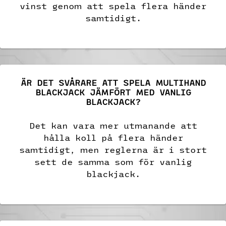
vinst genom att spela flera händer
samtidigt.
ÄR DET SVÅRARE ATT SPELA MULTIHAND
BLACKJACK JÄMFÖRT MED VANLIG
BLACKJACK?
Det kan vara mer utmanande att
hålla koll på flera händer
samtidigt, men reglerna är i stort
sett de samma som för vanlig
blackjack.