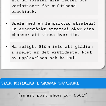
variationer för multihand
blackjack.
Spela med en långsiktig strategi:
En genomtänkt strategi ökar dina
chanser att vinna över tid.
Ha roligt: Glöm inte att glädjen
i spelet är det viktigaste. Njut
av upplevelsen och ha kul!
FLER ARTIKLAR I SAMMA KATEGORI
[smart_post_show id=”5361″]