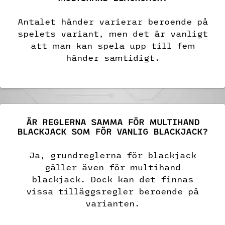
Antalet händer varierar beroende på
spelets variant, men det är vanligt
att man kan spela upp till fem
händer samtidigt.
ÄR REGLERNA SAMMA FÖR MULTIHAND
BLACKJACK SOM FÖR VANLIG BLACKJACK?
Ja, grundreglerna för blackjack
gäller även för multihand
blackjack. Dock kan det finnas
vissa tilläggsregler beroende på
varianten.