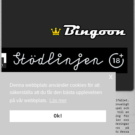
x
Denna webbplats använder cookies för att
säkerställa att du får den bästa upplevelsen
på vår webbplats.
Läs mer
Friskrivning: All information var korrekt vid publiceringstillfället.
Erbjudanden om bonus och andra avtalsvillkor förändras kontinueligt
och därför kan villkor ha ändrats. Bingoon.se arrangerar inte spel och
är inte ett spelföretag. För individuell vägledning hänvisar vi till en
Ok!
professionell lånerådgivare. Bingoon.se kan erhålla ersättning för
länkar och hänvisningar till andra hemsidor, men vi förhåller oss
objektiva till den information vi förmedlar. För frågor, funderingar
eller påpekande om avvikelser, vänligen kontakta oss på
info@bingoon.se
. Genom att använda vår webbplats accepterar du dessa