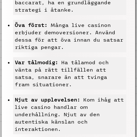
baccarat, ha en grundläggande
strategi i åtanke.
Öva först:
Många live casinon
erbjuder demoversioner. Använd
dessa för att öva innan du satsar
riktiga pengar.
Var tålmodig:
Ha tålamod och
vänta på rätt tillfällen att
satsa, snarare än att tvinga
fram situationer.
Njut av upplevelsen:
Kom ihåg att
live casino handlar om
underhållning. Njut av den
autentiska känslan och
interaktionen.