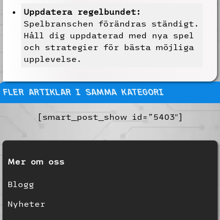
Uppdatera regelbundet:
Spelbranschen förändras ständigt.
Håll dig uppdaterad med nya spel
och strategier för bästa möjliga
upplevelse.
FLER ARTIKLAR I SAMMA KATEGORI
[smart_post_show id=”5403″]
Mer om oss
Blogg
Nyheter