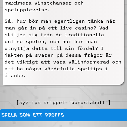
maximera vinstchanser och
spelupplevelse.
Så, hur bör man egentligen tänka när
man går in på ett live casino? Vad
skiljer sig från de traditionella
online-spelen, och hur kan man
utnyttja detta till sin fördel? I
jakten på svaren på dessa frågor är
det viktigt att vara välinformerad och
att ha några värdefulla speltips i
åtanke.
[xyz-ips snippet=”bonustabell”]
SPELA SOM ETT PROFFS