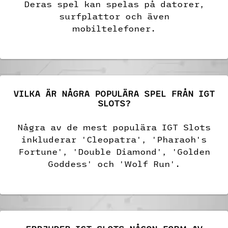
Deras spel kan spelas på datorer,
surfplattor och även
mobiltelefoner.
VILKA ÄR NÅGRA POPULÄRA SPEL FRÅN IGT
SLOTS?
Några av de mest populära IGT Slots
inkluderar 'Cleopatra', 'Pharaoh's
Fortune', 'Double Diamond', 'Golden
Goddess' och 'Wolf Run'.