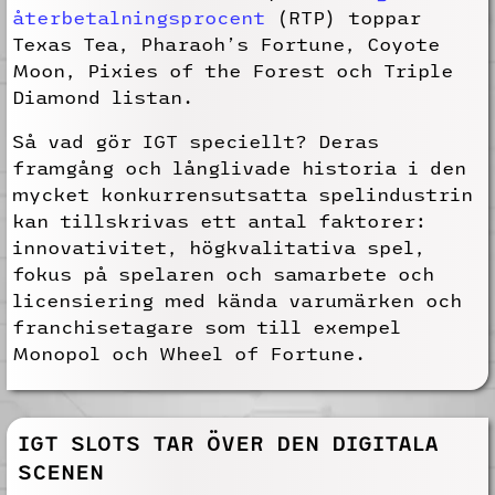
återbetalningsprocent
(RTP) toppar
Texas Tea, Pharaoh’s Fortune, Coyote
Moon, Pixies of the Forest och Triple
Diamond listan.
Så vad gör IGT speciellt? Deras
framgång och långlivade historia i den
mycket konkurrensutsatta spelindustrin
kan tillskrivas ett antal faktorer:
innovativitet, högkvalitativa spel,
fokus på spelaren och samarbete och
licensiering med kända varumärken och
franchisetagare som till exempel
Monopol och Wheel of Fortune.
IGT SLOTS TAR ÖVER DEN DIGITALA
SCENEN