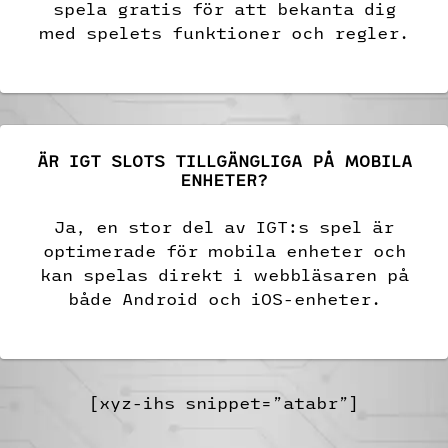
spela gratis för att bekanta dig
med spelets funktioner och regler.
ÄR IGT SLOTS TILLGÄNGLIGA PÅ MOBILA
ENHETER?
Ja, en stor del av IGT:s spel är
optimerade för mobila enheter och
kan spelas direkt i webbläsaren på
både Android och iOS-enheter.
[xyz-ihs snippet=”atabr”]