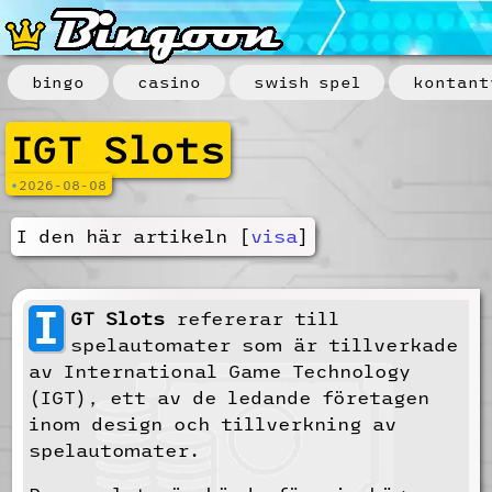
bingo
casino
swish spel
kontant
IGT Slots
2026-08-08
I den här artikeln
[
visa
]
I
GT Slots
refererar till
spelautomater som är tillverkade
av International Game Technology
(IGT), ett av de ledande företagen
inom design och tillverkning av
spelautomater.