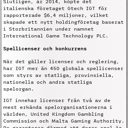
Slutligen, år 2014, köpte det
italienska företaget Gtech IGT för
rapporterade $6,4 miljoner, vilket
skapade ett nytt holdingföretag baserat
i Storbritannien under namnet
International Game Technology PLC.
Spellicenser och konkurrens
När det gäller licenser och reglering,
har IGT mer än 450 globala spellicenser
som styrs av statliga, provinsiella,
nationella och andra statliga
spelorgan.
IGT innehar licenser från två av de
mest erkända spelorganisationerna i
världen, United Kingdom Gambling
Commission och Malta Gaming Authority.
De garanterar därmed att deras spel är