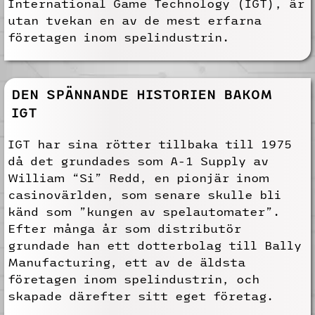
International Game Technology (IGT), är
utan tvekan en av de mest erfarna
företagen inom spelindustrin.
DEN SPÄNNANDE HISTORIEN BAKOM
IGT
IGT har sina rötter tillbaka till 1975
då det grundades som A-1 Supply av
William “Si” Redd, en pionjär inom
casinovärlden, som senare skulle bli
känd som ”kungen av spelautomater”.
Efter många år som distributör
grundade han ett dotterbolag till Bally
Manufacturing, ett av de äldsta
företagen inom spelindustrin, och
skapade därefter sitt eget företag.