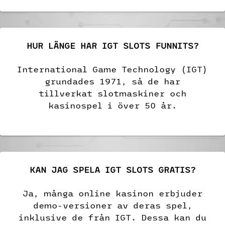
HUR LÄNGE HAR IGT SLOTS FUNNITS?
International Game Technology (IGT)
grundades 1971, så de har
tillverkat slotmaskiner och
kasinospel i över 50 år.
KAN JAG SPELA IGT SLOTS GRATIS?
Ja, många online kasinon erbjuder
demo-versioner av deras spel,
inklusive de från IGT. Dessa kan du