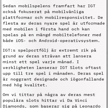
Sedan mobilspelens framfart har IGT
också fokuserat på mobilvänliga
plattformar och mobilresponsivitet. De
flesta av deras nyare spel är utformade
med mobilen i första hand och kan
spelas på en mängd mobiltelefoner med
både iOS- och Android-operativsystem.
IGT:s spelportfölj är extremt rik på
grund av deras strävan att lansera
minst ett spel varje månad. I
verkligheten lanserar IGT Slots oftast
upp till tre spel i månaden. Deras spel
är noggrant designade och iögonfallande
med hög kvalitet.
Om vi tittar på några av deras mest
populära slots hittar vi Da Vinci
Diamonds, som baserar sig på Leonardo