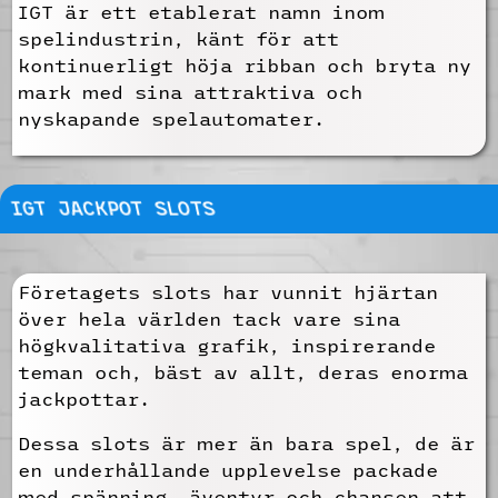
IGT är ett etablerat namn inom
spelindustrin, känt för att
kontinuerligt höja ribban och bryta ny
mark med sina attraktiva och
nyskapande spelautomater.
IGT JACKPOT SLOTS
Företagets slots har vunnit hjärtan
över hela världen tack vare sina
högkvalitativa grafik, inspirerande
teman och, bäst av allt, deras enorma
jackpottar.
Dessa slots är mer än bara spel, de är
en underhållande upplevelse packade
med spänning, äventyr och chansen att