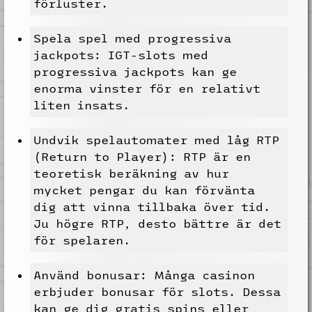
förluster.
Spela spel med progressiva
jackpots: IGT-slots med
progressiva jackpots kan ge
enorma vinster för en relativt
liten insats.
Undvik spelautomater med låg RTP
(Return to Player): RTP är en
teoretisk beräkning av hur
mycket pengar du kan förvänta
dig att vinna tillbaka över tid.
Ju högre RTP, desto bättre är det
för spelaren.
Använd bonusar: Många casinon
erbjuder bonusar för slots. Dessa
kan ge dig gratis spins eller