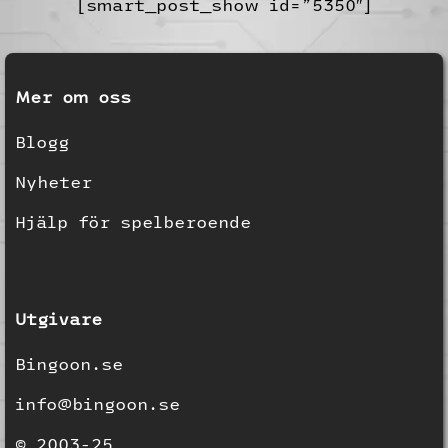
[smart_post_show id=”5350″]
Mer om oss
Blogg
Nyheter
Hjälp för spelberoende
Utgivare
Bingoon.se
info@bingoon.se
© 2003-25