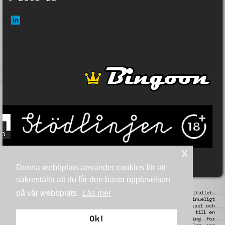
x
Denna webbplats använder cookies för att
säkerställa att du får den bästa upplevelsen
på vår webbplats.
Läs mer
Friskrivning: All information var korrekt vid publiceringstillfället.
Erbjudanden om bonus och andra avtalsvillkor förändras kontinueligt
och därför kan villkor ha ändrats. Bingoon.se arrangerar inte spel och
är inte ett spelföretag. För individuell vägledning hänvisar vi till en
Ok!
professionell lånerådgivare. Bingoon.se kan erhålla ersättning för